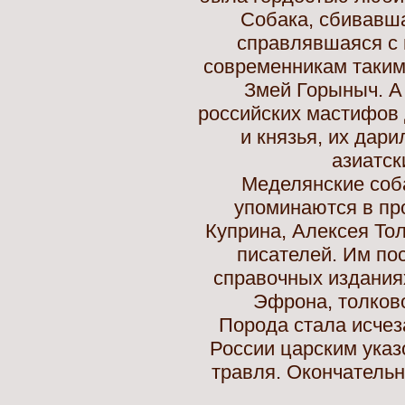
Собака, сбивавша
справлявшаяся с
современникам таким
Змей Горыныч. А 
российских мастифов 
и князья, их дар
азиатск
Меделянские соб
упоминаются в пр
Куприна, Алексея Тол
писателей. Им по
справочных изданиях
Эфрона, толково
Порода стала исчеза
России царским ука
травля. Окончательн