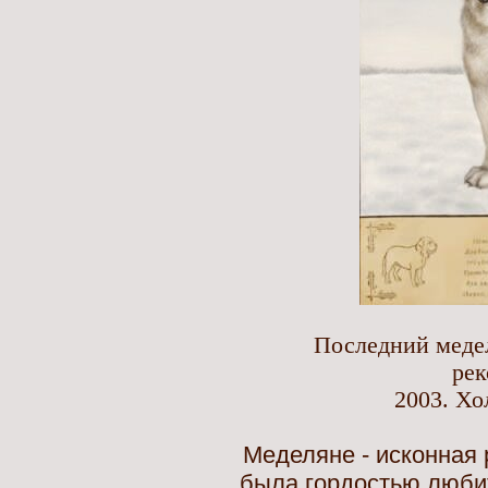
Последний медел
рек
2003. Хо
Меделяне - исконная 
была гордостью любит